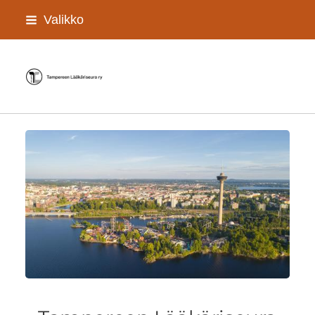
Siirry
Valikko
sivun
sisältöön
Tampereen Lääkäriseura r.y.