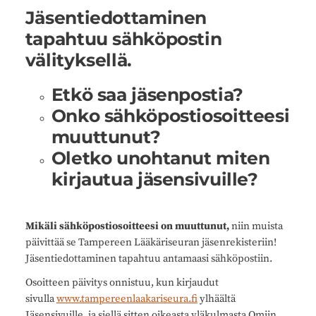
Jäsentiedottaminen
tapahtuu sähköpostin
välityksellä.
Etkö saa jäsenpostia?
Onko sähköpostiosoitteesi
muuttunut?
Oletko unohtanut miten
kirjautua jäsensivuille?
Mikäli sähköpostiosoitteesi on muuttunut,
niin muista
päivittää se Tampereen Lääkäriseuran jäsenrekisteriin!
Jäsentiedottaminen tapahtuu antamaasi sähköpostiin.
Osoitteen päivitys onnistuu, kun kirjaudut
sivulla
www.tampereenlaakariseura.fi
ylhäältä
Jäsensivuille, ja siellä sitten oikeasta yläkulmasta Omiin